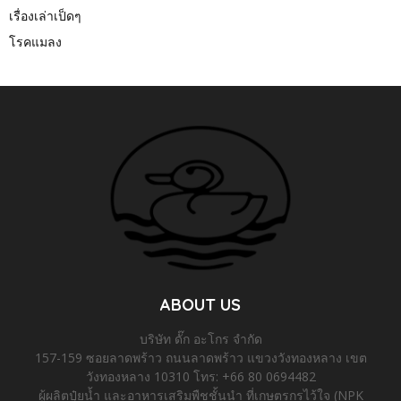
เรื่องเล่าเป็ดๆ
โรคแมลง
ABOUT US
บริษัท ดั๊ก อะโกร จำกัด
157-159 ซอยลาดพร้าว ถนนลาดพร้าว แขวงวังทองหลาง เขต
วังทองหลาง 10310 โทร: +66 80 0694482
ผู้ผลิตปุ๋ยน้ำ และอาหารเสริมพืชชั้นนำ ที่เกษตรกรไว้ใจ (NPK