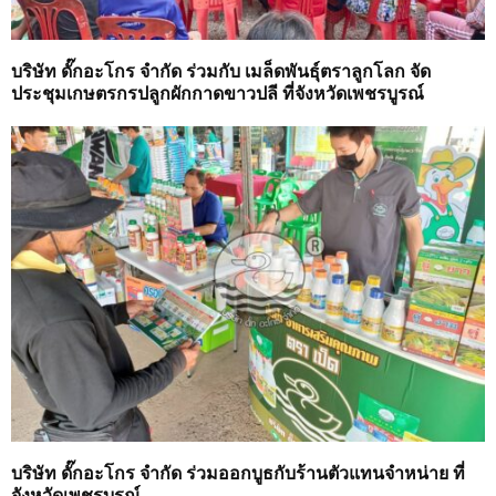
บริษัท ดั๊กอะโกร จำกัด ร่วมกับ เมล็ดพันธุ์ตราลูกโลก จัด
ประชุมเกษตรกรปลูกผักกาดขาวปลี ที่จังหวัดเพชรบูรณ์
บริษัท ดั๊กอะโกร จำกัด ร่วมออกบูธกับร้านตัวแทนจำหน่าย ที่
จังหวัดเพชรบูรณ์