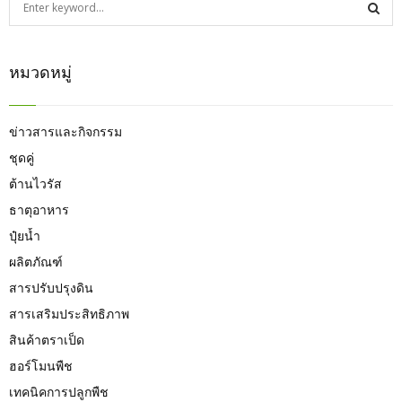
e
a
S
r
หมวดหมู่
c
E
h
f
A
o
ข่าวสารและกิจกรรม
r
R
ชุดคู่
:
ต้านไวรัส
C
ธาตุอาหาร
H
ปุ๋ยน้ำ
ผลิตภัณฑ์
สารปรับปรุงดิน
สารเสริมประสิทธิภาพ
สินค้าตราเป็ด
ฮอร์โมนพืช
เทคนิคการปลูกพืช