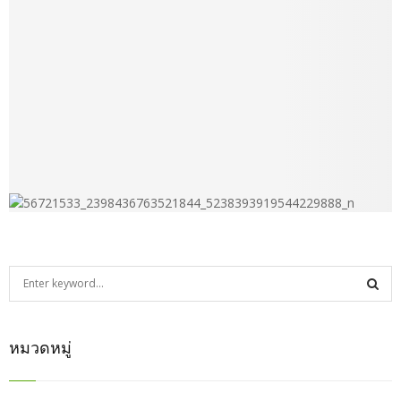
S
e
a
S
r
หมวดหมู่
c
E
h
f
A