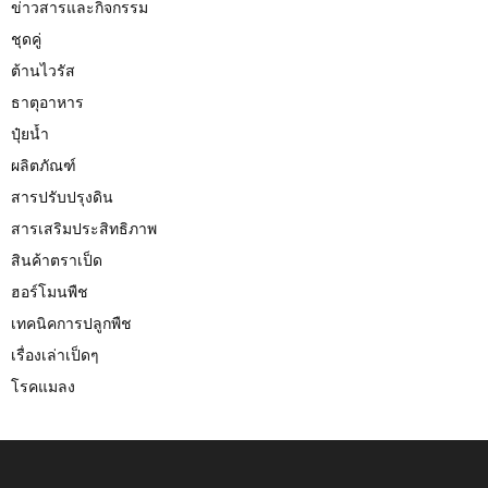
o
ข่าวสารและกิจกรรม
r
R
ชุดคู่
:
ต้านไวรัส
C
ธาตุอาหาร
H
ปุ๋ยน้ำ
ผลิตภัณฑ์
สารปรับปรุงดิน
สารเสริมประสิทธิภาพ
สินค้าตราเป็ด
ฮอร์โมนพืช
เทคนิคการปลูกพืช
เรื่องเล่าเป็ดๆ
โรคแมลง