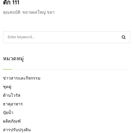
ดั๊ก 111
คุณสมบัติ: ขยายผลใหญ่ ขยา
S
e
a
S
r
หมวดหมู่
c
E
h
f
A
o
ข่าวสารและกิจกรรม
r
R
ชุดคู่
:
ต้านไวรัส
C
ธาตุอาหาร
H
ปุ๋ยน้ำ
ผลิตภัณฑ์
สารปรับปรุงดิน