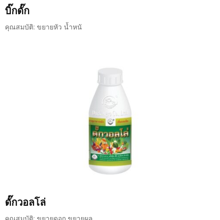
บิ๊กดั๊ก
คุณสมบัติ: ขยายหัว น้ำหนั
ดั๊กวอลโล่
คุณสมบัติ: ขยายดอก ขยายผล