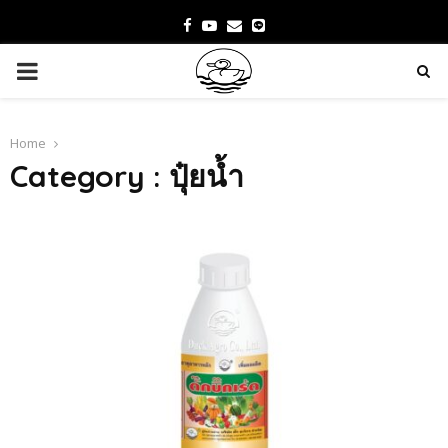
Facebook
Youtube
Email
PRIMARY
MENU
Home
Category : ปุ๋ยน้ำ