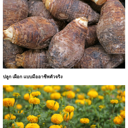
ปลูก เผือก แบบมืออาชีพตัวจริง