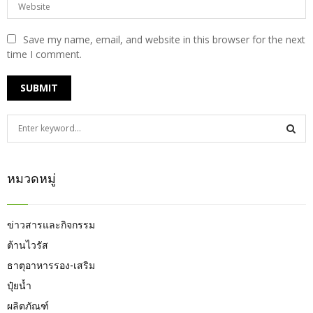
Save my name, email, and website in this browser for the next
time I comment.
S
e
a
S
r
หมวดหมู่
c
E
h
f
A
o
ข่าวสารและกิจกรรม
r
R
ต้านไวรัส
:
ธาตุอาหารรอง-เสริม
C
ปุ๋ยน้ำ
H
ผลิตภัณฑ์