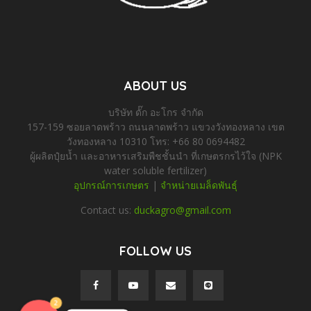
ABOUT US
บริษัท ดั๊ก อะโกร จำกัด
157-159 ซอยลาดพร้าว ถนนลาดพร้าว แขวงวังทองหลาง เขต
วังทองหลาง 10310 โทร: +66 80 0694482
ผู้ผลิตปุ๋ยน้ำ และอาหารเสริมพืชชั้นนำ ที่เกษตรกรไว้ใจ (NPK
water soluble fertilizer)
อุปกรณ์การเกษตร
|
จำหน่ายเมล็ดพันธุ์
Contact us:
duckagro@gmail.com
FOLLOW US
2