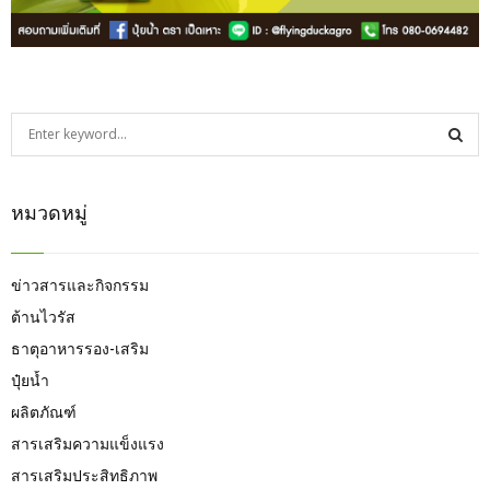
S
e
a
S
r
หมวดหมู่
c
E
h
f
A
o
ข่าวสารและกิจกรรม
r
R
ต้านไวรัส
:
ธาตุอาหารรอง-เสริม
C
ปุ๋ยน้ำ
H
ผลิตภัณฑ์
สารเสริมความแข็งแรง
สารเสริมประสิทธิภาพ