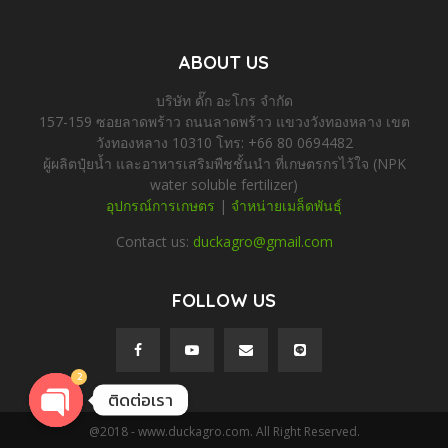
ABOUT US
บริษัท ดั๊ก อะโกร จำกัด
157-159 ซอยลาดพร้าว ถนนลาดพร้าว แขวงวังทองหลาง เขต
วังทองหลาง 10310 โทร: +66 80 0694482
ผู้ผลิตปุ๋ยน้ำ และอาหารเสริมพืชชั้นนำ ที่เกษตรกรไว้ใจ (NPK
water soluble fertilizer)
อุปกรณ์การเกษตร
|
จำหน่ายเมล็ดพันธุ์
Contact us:
duckagro@gmail.com
FOLLOW US
2
ติดต่อเรา
@2018 - www.duckagro.com. All Right Reserved.
O