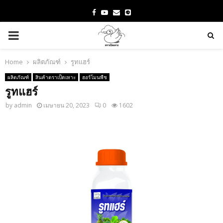
Facebook
Youtube
Email
PRIMARY
MENU
Home
ผลิตภัณฑ์
รูทแฮร์
ผลิตภัณฑ์
สินค้าตราเป็ดเหาะ
ฮอร์โมนพืช
รูทแฮร์
by
admin
เมษายน 20, 2023
0
1602