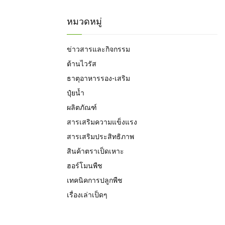
a
S
r
หมวดหมู่
c
E
h
f
A
ข่าวสารและกิจกรรม
o
ต้านไวรัส
r
R
:
ธาตุอาหารรอง-เสริม
C
ปุ๋ยน้ำ
H
ผลิตภัณฑ์
สารเสริมความแข็งแรง
สารเสริมประสิทธิภาพ
สินค้าตราเป็ดเหาะ
ฮอร์โมนพืช
เทคนิคการปลูกพืช
เรื่องเล่าเป็ดๆ