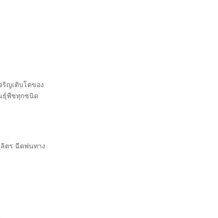
เจริญเติบโตของ
ธุ์พืชทุกชนิด
0 ลิตร ฉีดพ่นทาง