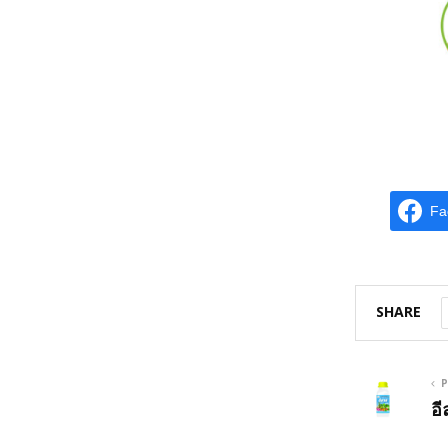
Fa
SHARE
P
อ