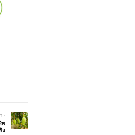
ST
ีพ
ริง