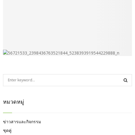
S
e
a
S
r
หมวดหมู่
c
E
h
f
A
o
ข่าวสารและกิจกรรม
r
R
ชุดคู่
: