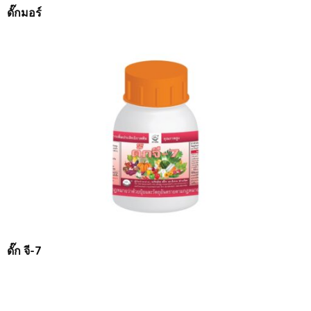
ดั๊กมอร์
ดั๊ก จี-7