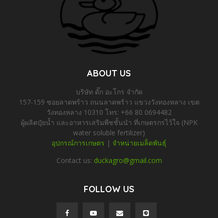
ABOUT US
บริษัท ดั๊ก อะโกร จำกัด
157-159 ซอยลาดพร้าว ถนนลาดพร้าว แขวงวังทองหลาง เขต
วังทองหลาง 10310 โทร: +66 80 0694482
ผู้ผลิตปุ๋ยน้ำ และอาหารเสริมพืชชั้นนำ ที่เกษตรกรไว้ใจ (NPK
water soluble fertilizer)
อุปกรณ์การเกษตร
|
จำหน่ายเมล็ดพันธุ์
Contact us:
duckagro@gmail.com
FOLLOW US