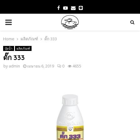
Facebook
Youtube
Email
PRIMARY
MENU
Home
ผลิตภัณฑ์
ดั๊ก 333
ปุ๋ยน้ำ
ผลิตภัณฑ์
ดั๊ก 333
by
admin
เมษายน 6, 2019
0
4655